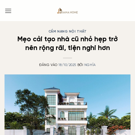
Bỏ
qua
nội
dung
CẨM NANG NỘI THẤT
Mẹo cải tạo nhà cũ nhỏ hẹp trở
nên rộng rãi, tiện nghi hơn
ĐĂNG VÀO
18/10/2025
BỞI
NGHĨA