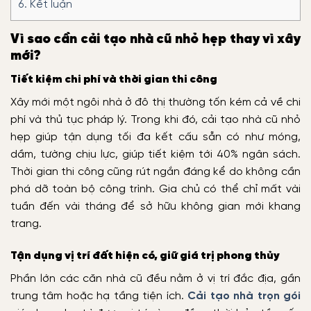
6.
Kết luận
Vì sao cần cải tạo nhà cũ nhỏ hẹp thay vì xây
mới?
Tiết kiệm chi phí và thời gian thi công
Xây mới một ngôi nhà ở đô thị thường tốn kém cả về chi
phí và thủ tục pháp lý. Trong khi đó, cải tạo nhà cũ nhỏ
hẹp giúp tận dụng tối đa kết cấu sẵn có như móng,
dầm, tường chịu lực, giúp tiết kiệm tới 40% ngân sách.
Thời gian thi công cũng rút ngắn đáng kể do không cần
phá dỡ toàn bộ công trình. Gia chủ có thể chỉ mất vài
tuần đến vài tháng để sở hữu không gian mới khang
trang.
Tận dụng vị trí đất hiện có, giữ giá trị phong thủy
Phần lớn các căn nhà cũ đều nằm ở vị trí đắc địa, gần
trung tâm hoặc hạ tầng tiện ích.
Cải tạo nhà trọn gói