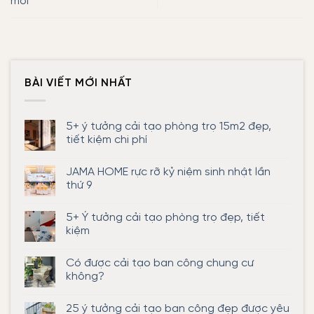
mới
BÀI VIẾT MỚI NHẤT
5+ ý tưởng cải tạo phòng trọ 15m2 đẹp,
tiết kiệm chi phí
Không
có
JAMA HOME rực rỡ kỷ niệm sinh nhật lần
bình
luận
thứ 9
ở
5+
Không
ý
có
5+ Ý tưởng cải tạo phòng trọ đẹp, tiết
tưởng
bình
cải
luận
kiệm
tạo
ở
phòng
JAMA
Không
trọ
HOME
có
Có được cải tạo ban công chung cư
15m2
rực
bình
đẹp,
rỡ
luận
không?
tiết
kỷ
ở
kiệm
niệm
5+
Không
chi
sinh
Ý
có
25 ý tưởng cải tạo ban công đẹp được yêu
phí
nhật
tưởng
bình