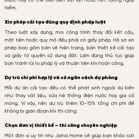
bước này có thể dẫn đến sụt lún hoặc nứt tường nguy
hiểm.
Xin phép cải tạo đúng quy định pháp luật
Theo luật xây dựng, mọi công trình thay đổi kết cấu,
mặt tiền hoặc quy mô đều phải có giấy phép. Hồ sơ xin
phép bao gồm bản vẽ hiện trạng, bản thiết kế cải tạo
và giấy tờ quyền sử dụng đất. Làm đúng thủ tục giúp
bạn tránh rủi ro pháp lý và thuận tiện khi hoàn công.
Dự trù chi phí hợp lý và có ngân sách dự phòng
Mỗi dự án cải tạo đều có thể phát sinh ngoài dự kiến
như thay vật liệu, sửa hệ thống điện nước hay gia cố
móng. Vì vậy, nên dự trù thêm 10–15% tổng chi phí để
không bị gián đoạn khi thi công.
Chọn đơn vị thiết kế – thi công chuyên nghiệp
Một đơn vị uy tín như Jama Home sẽ giúp bạn khảo sát