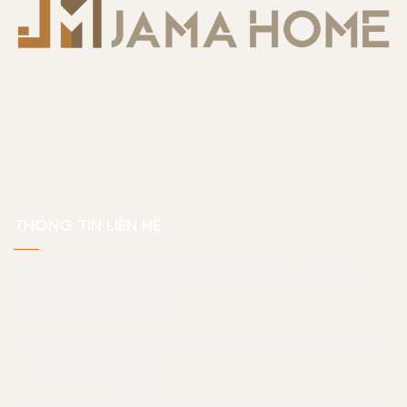
THÔNG TIN LIÊN HỆ
JAMA HOME | Giải Pháp Thiết Kế Thi Công Nhà Ở
Công Nghệ Toàn Diện
Văn phòng:
Toà nhà Thanh Đa View (số 7 Thanh Đa,
Bình Quới, TP.HCM)
Văn phòng Cần Thơ:
133 Tú Xương, phường An Bình,