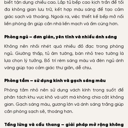
biết tận dụng chiều cao. Lắp tủ bếp cao kịch trần để tối
đa không gian lưu trữ, kết hợp màu sáng để tạo cảm
giác sạch và thoáng. Ngoài ra, việc thiết kế bếp mở nối
liền phòng ăn giúp căn nhà liền mạch và ấm cúng hơn.
Phòng ngủ – đơn giản, yên tĩnh và nhiều ánh sáng
Không nên nhồi nhét quá nhiều đồ đạc trong phòng
ngủ. Giường thấp, tủ âm tường, bàn nhỏ treo tường là
lựa chọn lý tưởng. Bố trí rèm sáng màu và đèn ngủ ánh
vàng giúp tạo cảm giác thư giãn, dễ chịu.
Phòng tắm – sử dụng kính và gạch sáng màu
Phòng tắm nhỏ nên sử dụng vách kính trong suốt để
phân tách khu vực khô và ướt mà không chia cắt không
gian. Gạch sáng màu, gương lớn và ánh sáng trắng giúp
căn phòng sạch sẽ, thoáng hơn.
Tầng lửng và cầu thang – giải pháp mở rộng không