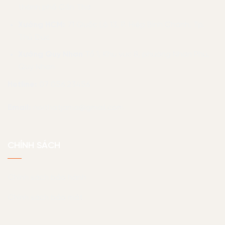
thành phố Cần Thơ
Xưởng HCM:
71 Quốc Lộ 13, P. Hiệp Bình Chánh, Tp.
Thủ Đức
Xưởng Quy Nhơn
Tổ 1, Khu vực 8, phường Nhơn Phú,
Quy Nhơn
Hotline:
07 056 23456
Email:
noithatjama@gmail.com
CHÍNH SÁCH
Chính sách bảo hành
Chính sách bảo mật