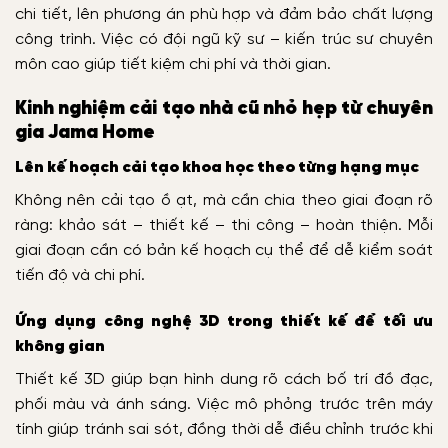
chi tiết, lên phương án phù hợp và đảm bảo chất lượng
công trình. Việc có đội ngũ kỹ sư – kiến trúc sư chuyên
môn cao giúp tiết kiệm chi phí và thời gian.
Kinh nghiệm cải tạo nhà cũ nhỏ hẹp từ chuyên
gia Jama Home
Lên kế hoạch cải tạo khoa học theo từng hạng mục
Không nên cải tạo ồ ạt, mà cần chia theo giai đoạn rõ
ràng: khảo sát – thiết kế – thi công – hoàn thiện. Mỗi
giai đoạn cần có bản kế hoạch cụ thể để dễ kiểm soát
tiến độ và chi phí.
Ứng dụng công nghệ 3D trong thiết kế để tối ưu
không gian
Thiết kế 3D giúp bạn hình dung rõ cách bố trí đồ đạc,
phối màu và ánh sáng. Việc mô phỏng trước trên máy
tính giúp tránh sai sót, đồng thời dễ điều chỉnh trước khi