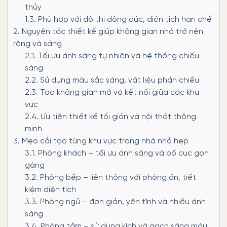
thủy
1.3.
Phù hợp với đô thị đông đúc, diện tích hạn chế
2.
Nguyên tắc thiết kế giúp không gian nhỏ trở nên
rộng và sáng
2.1.
Tối ưu ánh sáng tự nhiên và hệ thống chiếu
sáng
2.2.
Sử dụng màu sắc sáng, vật liệu phản chiếu
2.3.
Tạo không gian mở và kết nối giữa các khu
vực
2.4.
Ưu tiên thiết kế tối giản và nội thất thông
minh
3.
Mẹo cải tạo từng khu vực trong nhà nhỏ hẹp
3.1.
Phòng khách – tối ưu ánh sáng và bố cục gọn
gàng
3.2.
Phòng bếp – liên thông với phòng ăn, tiết
kiệm diện tích
3.3.
Phòng ngủ – đơn giản, yên tĩnh và nhiều ánh
sáng
3.4.
Phòng tắm – sử dụng kính và gạch sáng màu