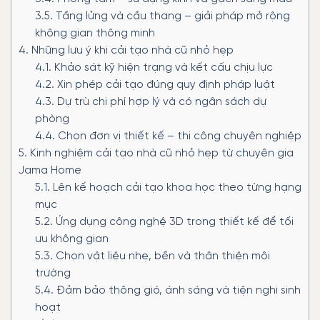
3.5.
Tầng lửng và cầu thang – giải pháp mở rộng
không gian thông minh
4.
Những lưu ý khi cải tạo nhà cũ nhỏ hẹp
4.1.
Khảo sát kỹ hiện trạng và kết cấu chịu lực
4.2.
Xin phép cải tạo đúng quy định pháp luật
4.3.
Dự trù chi phí hợp lý và có ngân sách dự
phòng
4.4.
Chọn đơn vị thiết kế – thi công chuyên nghiệp
5.
Kinh nghiệm cải tạo nhà cũ nhỏ hẹp từ chuyên gia
Jama Home
5.1.
Lên kế hoạch cải tạo khoa học theo từng hạng
mục
5.2.
Ứng dụng công nghệ 3D trong thiết kế để tối
ưu không gian
5.3.
Chọn vật liệu nhẹ, bền và thân thiện môi
trường
5.4.
Đảm bảo thông gió, ánh sáng và tiện nghi sinh
hoạt