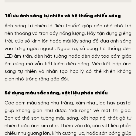
Tối ưu ánh sáng tự nhiên và hệ thống chiếu sáng
Ánh sáng tự nhiên là “liều thuốc” giúp căn nhà nhỏ trở
nên thoáng và tràn đầy năng lượng. Hãy tận dụng giếng
trời, cửa sổ kính lớn hoặc mái lấy sáng để đưa ánh sáng
vào từng ngóc ngách. Ngoài ra, sử dụng hệ thống đèn
LED âm trần, đèn hắt tường hoặc đèn dây tạo cảm giác
ấm cúng mà vẫn tiết kiệm điện năng. Việc kết hợp ánh
sáng tự nhiên và nhân tạo hợp lý có thể khiến không
gian nhỏ trông rộng gấp đôi.
Sử dụng màu sắc sáng, vật liệu phản chiếu
Các gam màu sáng như trắng, xám nhạt, be hay pastel
giúp không gian như được “nới rộng” về mặt thị giác.
Bạn có thể sơn tường màu sáng, kết hợp nội thất gỗ tự
nhiên hoặc ánh kim nhẹ. Thêm vào đó, các vật liệu phản
chiếu như gương lớn, kính cường lực, hoặc sàn bóng giúp