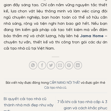
gian đầy sáng tạo. Chỉ cần nắm vững nguyên tắc thiết
kế, lựa chọn vật liệu thông minh và làm việc cùng đội
ngũ chuyên nghiệp, bạn hoàn toàn có thể sở hữu căn
nhà sáng, rộng và tiện nghi hơn bao giờ hết. Nếu bạn
đang tìm kiếm giải pháp cải tạo tiết kiệm mà vẫn đảm
bảo thẩm mỹ và chất lượng, hãy liên hệ
Jama Home
–
chuyên tư vấn, thiết kế và thi công trọn gói các dự án
cải tạo nhà cũ tại Việt Nam.
Bài viết này được đăng trong
CẨM NANG NỘI THẤT
và được gắn thẻ
Cải tạo nhà cũ
.
Bí quyết cải tạo nhà cũ
7 lỗi khi cải tạo nhà cấp 4 3
thành nhà mới đẹp như xây
gian và cách khắc phục