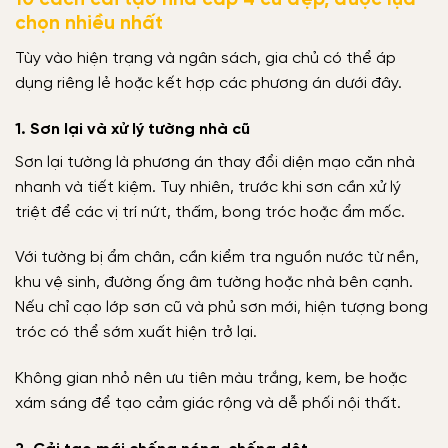
10 cách cải tạo nhà cấp 4 cũ đẹp, được lựa
chọn nhiều nhất
Tùy vào hiện trạng và ngân sách, gia chủ có thể áp
dụng riêng lẻ hoặc kết hợp các phương án dưới đây.
1. Sơn lại và xử lý tường nhà cũ
Sơn lại tường là phương án thay đổi diện mạo căn nhà
nhanh và tiết kiệm. Tuy nhiên, trước khi sơn cần xử lý
triệt để các vị trí nứt, thấm, bong tróc hoặc ẩm mốc.
Với tường bị ẩm chân, cần kiểm tra nguồn nước từ nền,
khu vệ sinh, đường ống âm tường hoặc nhà bên cạnh.
Nếu chỉ cạo lớp sơn cũ và phủ sơn mới, hiện tượng bong
tróc có thể sớm xuất hiện trở lại.
Không gian nhỏ nên ưu tiên màu trắng, kem, be hoặc
xám sáng để tạo cảm giác rộng và dễ phối nội thất.