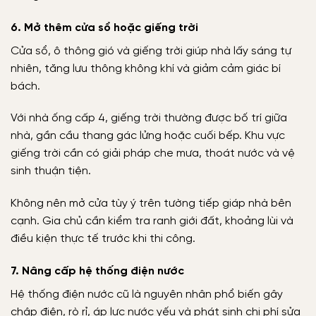
6. Mở thêm cửa sổ hoặc giếng trời
Cửa sổ, ô thông gió và giếng trời giúp nhà lấy sáng tự
nhiên, tăng lưu thông không khí và giảm cảm giác bí
bách.
Với nhà ống cấp 4, giếng trời thường được bố trí giữa
nhà, gần cầu thang gác lửng hoặc cuối bếp. Khu vực
giếng trời cần có giải pháp che mưa, thoát nước và vệ
sinh thuận tiện.
Không nên mở cửa tùy ý trên tường tiếp giáp nhà bên
cạnh. Gia chủ cần kiểm tra ranh giới đất, khoảng lùi và
điều kiện thực tế trước khi thi công.
7. Nâng cấp hệ thống điện nước
Hệ thống điện nước cũ là nguyên nhân phổ biến gây
chập điện, rò rỉ, áp lực nước yếu và phát sinh chi phí sửa