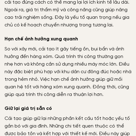
cải tạo đúng cách có thể mang lại lợi ích kinh tế lâu dài.
Ngoài ra, giá trị thẩm mỹ và công năng cũng giúp nâng
cao trải nghiệm sống. Đây là yếu tố quan trọng nếu gia
chủ có kế hoạch chuyển nhượng trong tương lai.
Hạn chế ảnh hưởng xung quanh
So với xây mới, cải tạo ít gây tiếng ồn, bụi bẩn và ảnh
hưởng đến hàng xóm. Quá trình thi công thường gọn
nhẹ hơn và không cần sử dụng nhiều máy móc lớn. Điều
này đặc biệt phù hợp với khu dân cư đông đúc hoặc nhà
trong hẻm nhỏ. Việc hạn chế ảnh hưởng giúp giữ mối
quan hệ tốt với hàng xóm xung quanh. Đồng thời, cũng
giúp quá trình thi công diễn ra thuận lợi hơn.
Giữ lại giá trị sẵn có
Cải tạo giúp giữ lại những phần kết cấu tốt hoặc yếu tố
gắn bó với gia đình. Những chi tiết quen thuộc có thể
được bảo tồn và kết hợp với thiết kế mới. Điều này giúp