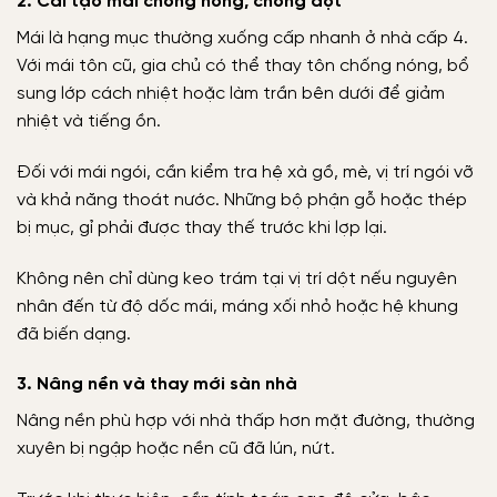
2. Cải tạo mái chống nóng, chống dột
Mái là hạng mục thường xuống cấp nhanh ở nhà cấp 4.
Với mái tôn cũ, gia chủ có thể thay tôn chống nóng, bổ
sung lớp cách nhiệt hoặc làm trần bên dưới để giảm
nhiệt và tiếng ồn.
Đối với mái ngói, cần kiểm tra hệ xà gồ, mè, vị trí ngói vỡ
và khả năng thoát nước. Những bộ phận gỗ hoặc thép
bị mục, gỉ phải được thay thế trước khi lợp lại.
Không nên chỉ dùng keo trám tại vị trí dột nếu nguyên
nhân đến từ độ dốc mái, máng xối nhỏ hoặc hệ khung
đã biến dạng.
3. Nâng nền và thay mới sàn nhà
Nâng nền phù hợp với nhà thấp hơn mặt đường, thường
xuyên bị ngập hoặc nền cũ đã lún, nứt.