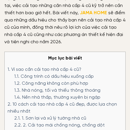
tại, việc cải tạo những căn nhà cấp 4 cũ kỹ trở nên cần
thiết hơn bao giờ hết. Bài viết này,
JAMA HOME
sẽ điểm
qua những dấu hiệu cho thấy bạn nên cải tạo nhà cấp 4
cũ của mình, đồng thời nêu rõ lợi ích của việc cải tạo
nhà cấp 4 cũ cũng như các phương án thiết kế hiện đại
và tiện nghi cho năm 2026.
Mục lục bài viết
1.
Vì sao cần cải tạo nhà cấp 4 cũ?
1.1.
Công trình có dấu hiệu xuống cấp
1.2.
Công năng không còn phù hợp
1.3.
Nhà nóng, tối và thiếu thông thoáng
1.4.
Nền nhà thấp, thường xuyên bị ngập
2.
10 cách cải tạo nhà cấp 4 cũ đẹp, được lựa chọn
nhiều nhất
2.1.
1. Sơn lại và xử lý tường nhà cũ
2.2.
2. Cải tạo mái chống nóng, chống dột