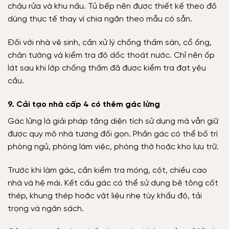
chậu rửa và khu nấu. Tủ bếp nên được thiết kế theo đồ
dùng thực tế thay vì chia ngăn theo mẫu có sẵn.
Đối với nhà vệ sinh, cần xử lý chống thấm sàn, cổ ống,
chân tường và kiểm tra độ dốc thoát nước. Chỉ nên ốp
lát sau khi lớp chống thấm đã được kiểm tra đạt yêu
cầu.
9. Cải tạo nhà cấp 4 có thêm gác lửng
Gác lửng là giải pháp tăng diện tích sử dụng mà vẫn giữ
được quy mô nhà tương đối gọn. Phần gác có thể bố trí
phòng ngủ, phòng làm việc, phòng thờ hoặc kho lưu trữ.
Trước khi làm gác, cần kiểm tra móng, cột, chiều cao
nhà và hệ mái. Kết cấu gác có thể sử dụng bê tông cốt
thép, khung thép hoặc vật liệu nhẹ tùy khẩu độ, tải
trọng và ngân sách.