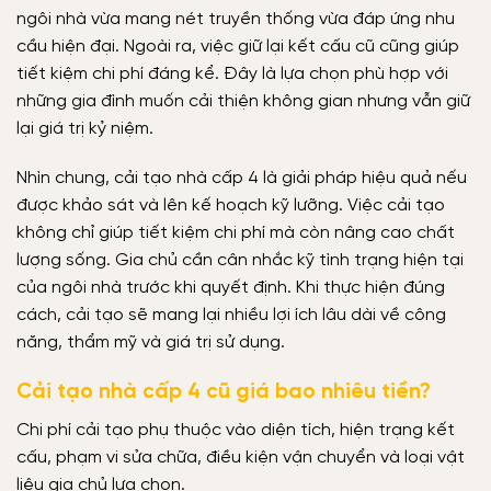
ngôi nhà vừa mang nét truyền thống vừa đáp ứng nhu
cầu hiện đại. Ngoài ra, việc giữ lại kết cấu cũ cũng giúp
tiết kiệm chi phí đáng kể. Đây là lựa chọn phù hợp với
những gia đình muốn cải thiện không gian nhưng vẫn giữ
lại giá trị kỷ niệm.
Nhìn chung, cải tạo nhà cấp 4 là giải pháp hiệu quả nếu
được khảo sát và lên kế hoạch kỹ lưỡng. Việc cải tạo
không chỉ giúp tiết kiệm chi phí mà còn nâng cao chất
lượng sống. Gia chủ cần cân nhắc kỹ tình trạng hiện tại
của ngôi nhà trước khi quyết định. Khi thực hiện đúng
cách, cải tạo sẽ mang lại nhiều lợi ích lâu dài về công
năng, thẩm mỹ và giá trị sử dụng.
Cải tạo nhà cấp 4 cũ giá bao nhiêu tiền?
Chi phí cải tạo phụ thuộc vào diện tích, hiện trạng kết
cấu, phạm vi sửa chữa, điều kiện vận chuyển và loại vật
liệu gia chủ lựa chọn.