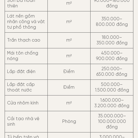
Sơn bả hoàn
90.000–180.000
m²
thiện
đồng
Lát nền gồm
350.000–
nhân công và vật
m²
800.000 đồng
tư phổ thông
180.000–
Trần thạch cao
m²
350.000 đồng
Mái tôn chống
450.000–
m²
nóng
900.000 đồng
250.000–
Lắp đặt điện
Điểm
650.000 đồng
Lắp đặt cấp
500.000–
Điểm
thoát nước
1.500.000 đồng
1.600.000–
Cửa nhôm kính
m²
3.200.000 đồng
35.000.000–
Cải tạo nhà vệ
Phòng
100.000.000
sinh
đồng
Tủ bếp trên và
3.000.000–