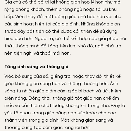
Gia chủ có thể bố trí lại không gian hợp lý hơn như mở
rộng phòng khách, thêm phòng ngủ hoặc tối ưu khu
bếp. Việc thay đổi mặt bằng giúp phù hợp hơn với nhu
cầu sinh hoạt hiện tại của gia đình. Những không gian
trước đây bất tiện có thể được cải thiện để sử dụng
hiệu quả hơn. Ngoài ra, có thể kết hợp các giải pháp nội
thất thông minh để tăng tiện ích. Nhờ đó, ngôi nhà trở
nên tiện nghi và thoải mái hơn.
Tăng ánh sáng và thông gió
Việc bổ sung cửa sổ, giếng trời hoặc thay đổi thiết kế
giúp không gian sáng hơn và thông thoáng hơn. Ánh
sáng tự nhiên giúp giảm cảm giác bí bách và tiết kiệm
điện năng. Đồng thời, thông gió tốt giúp hạn chế ẩm
mốc và cải thiện chất lượng không khí trong nhà. Đây là
yếu tố quan trọng giúp nâng cao sức khỏe cho các
thành viên trong gia đình. Một không gian sáng và
thoáng cũng tạo cảm giác rộng rãi hơn.