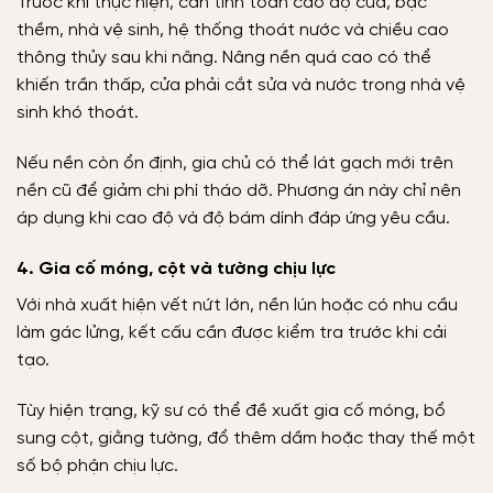
Trước khi thực hiện, cần tính toán cao độ cửa, bậc
thềm, nhà vệ sinh, hệ thống thoát nước và chiều cao
thông thủy sau khi nâng. Nâng nền quá cao có thể
khiến trần thấp, cửa phải cắt sửa và nước trong nhà vệ
sinh khó thoát.
Nếu nền còn ổn định, gia chủ có thể lát gạch mới trên
nền cũ để giảm chi phí tháo dỡ. Phương án này chỉ nên
áp dụng khi cao độ và độ bám dính đáp ứng yêu cầu.
4. Gia cố móng, cột và tường chịu lực
Với nhà xuất hiện vết nứt lớn, nền lún hoặc có nhu cầu
làm gác lửng, kết cấu cần được kiểm tra trước khi cải
tạo.
Tùy hiện trạng, kỹ sư có thể đề xuất gia cố móng, bổ
sung cột, giằng tường, đổ thêm dầm hoặc thay thế một
số bộ phận chịu lực.