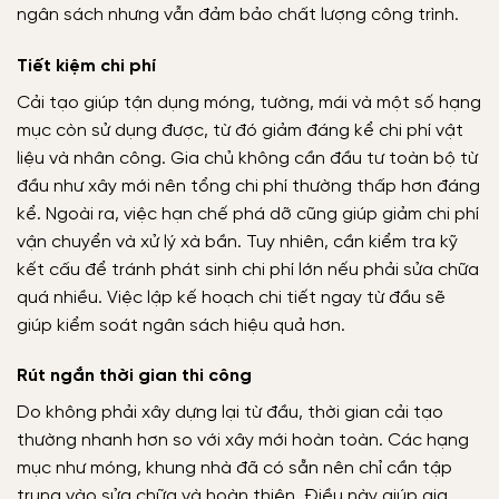
ngân sách nhưng vẫn đảm bảo chất lượng công trình.
Tiết kiệm chi phí
Cải tạo giúp tận dụng móng, tường, mái và một số hạng
mục còn sử dụng được, từ đó giảm đáng kể chi phí vật
liệu và nhân công. Gia chủ không cần đầu tư toàn bộ từ
đầu như xây mới nên tổng chi phí thường thấp hơn đáng
kể. Ngoài ra, việc hạn chế phá dỡ cũng giúp giảm chi phí
vận chuyển và xử lý xà bần. Tuy nhiên, cần kiểm tra kỹ
kết cấu để tránh phát sinh chi phí lớn nếu phải sửa chữa
quá nhiều. Việc lập kế hoạch chi tiết ngay từ đầu sẽ
giúp kiểm soát ngân sách hiệu quả hơn.
Rút ngắn thời gian thi công
Do không phải xây dựng lại từ đầu, thời gian cải tạo
thường nhanh hơn so với xây mới hoàn toàn. Các hạng
mục như móng, khung nhà đã có sẵn nên chỉ cần tập
trung vào sửa chữa và hoàn thiện. Điều này giúp gia