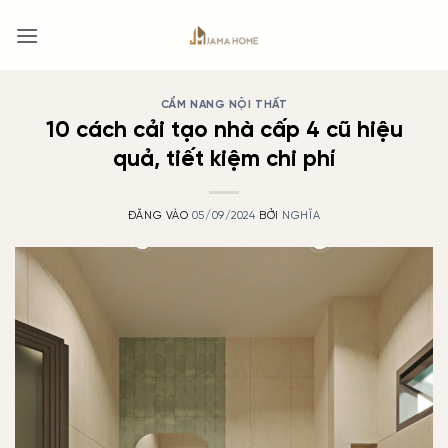
Bỏ
qua
nội
dung
CẨM NANG NỘI THẤT
10 cách cải tạo nhà cấp 4 cũ hiệu
quả, tiết kiệm chi phí
ĐĂNG VÀO
05/09/2024
BỞI
NGHĨA