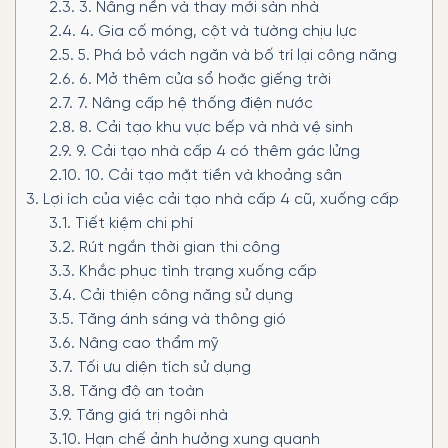
2.3.
3. Nâng nền và thay mới sàn nhà
2.4.
4. Gia cố móng, cột và tường chịu lực
2.5.
5. Phá bỏ vách ngăn và bố trí lại công năng
2.6.
6. Mở thêm cửa sổ hoặc giếng trời
2.7.
7. Nâng cấp hệ thống điện nước
2.8.
8. Cải tạo khu vực bếp và nhà vệ sinh
2.9.
9. Cải tạo nhà cấp 4 có thêm gác lửng
2.10.
10. Cải tạo mặt tiền và khoảng sân
3.
Lợi ích của việc cải tạo nhà cấp 4 cũ, xuống cấp
3.1.
Tiết kiệm chi phí
3.2.
Rút ngắn thời gian thi công
3.3.
Khắc phục tình trạng xuống cấp
3.4.
Cải thiện công năng sử dụng
3.5.
Tăng ánh sáng và thông gió
3.6.
Nâng cao thẩm mỹ
3.7.
Tối ưu diện tích sử dụng
3.8.
Tăng độ an toàn
3.9.
Tăng giá trị ngôi nhà
3.10.
Hạn chế ảnh hưởng xung quanh