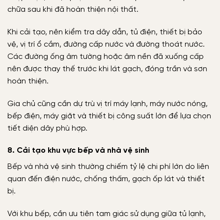
chữa sau khi đã hoàn thiện nội thất.
Khi cải tạo, nên kiểm tra dây dẫn, tủ điện, thiết bị bảo
vệ, vị trí ổ cắm, đường cấp nước và đường thoát nước.
Các đường ống âm tường hoặc âm nền đã xuống cấp
nên được thay thế trước khi lát gạch, đóng trần và sơn
hoàn thiện.
Gia chủ cũng cần dự trù vị trí máy lạnh, máy nước nóng,
bếp điện, máy giặt và thiết bị công suất lớn để lựa chọn
tiết diện dây phù hợp.
8. Cải tạo khu vực bếp và nhà vệ sinh
Bếp và nhà vệ sinh thường chiếm tỷ lệ chi phí lớn do liên
quan đến điện nước, chống thấm, gạch ốp lát và thiết
bị.
Với khu bếp, cần ưu tiên tam giác sử dụng giữa tủ lạnh,