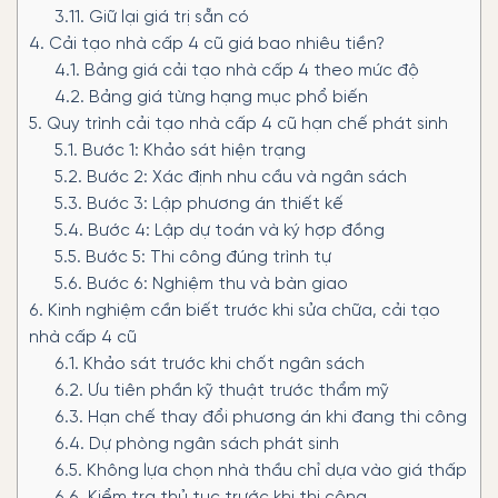
3.11.
Giữ lại giá trị sẵn có
4.
Cải tạo nhà cấp 4 cũ giá bao nhiêu tiền?
4.1.
Bảng giá cải tạo nhà cấp 4 theo mức độ
4.2.
Bảng giá từng hạng mục phổ biến
5.
Quy trình cải tạo nhà cấp 4 cũ hạn chế phát sinh
5.1.
Bước 1: Khảo sát hiện trạng
5.2.
Bước 2: Xác định nhu cầu và ngân sách
5.3.
Bước 3: Lập phương án thiết kế
5.4.
Bước 4: Lập dự toán và ký hợp đồng
5.5.
Bước 5: Thi công đúng trình tự
5.6.
Bước 6: Nghiệm thu và bàn giao
6.
Kinh nghiệm cần biết trước khi sửa chữa, cải tạo
nhà cấp 4 cũ
6.1.
Khảo sát trước khi chốt ngân sách
6.2.
Ưu tiên phần kỹ thuật trước thẩm mỹ
6.3.
Hạn chế thay đổi phương án khi đang thi công
6.4.
Dự phòng ngân sách phát sinh
6.5.
Không lựa chọn nhà thầu chỉ dựa vào giá thấp
6.6.
Kiểm tra thủ tục trước khi thi công