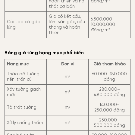
hoàn thiện và nội
đồng/m²
thất cơ bản
Gia cố kết cấu,
6.500.000–
Cải tạo có gác
làm sàn gác, cầu
10.000.000
lửng
thang và hoàn
đồng/m²
thiện
Bảng giá từng hạng mục phổ biến
Hạng mục
Đơn vị
Giá tham khảo
Tháo dỡ tường,
60.000–180.000
m²
nền, trần cũ
đồng
Xây tường gạch
280.000–
m²
mới
480.000 đồng
140.000–
Tô trát tường
m²
250.000 đồng
250.000–
Xử lý chống thấm
m²
500.000 đồng