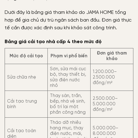
Dưới đây là bảng giá tham khảo do JAMA HOME tổng
hợp để gia chủ dự trù ngân sách ban đầu. Đơn giá thực
tế cần được xác định sau khi khảo sát công trình.
Bảng giá cải tạo nhà cấp 4 theo mức độ
Đơn giá tham
Mức độ cải tạo
Phạm vi phổ biến
khảo
Sơn, sửa mái cục
1.200.000–
bộ, thay thiết bị,
Sửa chữa nhẹ
2.500.000
sửa điện nước
đồng/m²
nhỏ
Thay sàn, trần,
2.500.000–
Cải tạo trung
bếp, nhà vệ sinh,
5.000.000
bình
bố trí lại một
đồng/m²
phần công năng
Tháo dỡ nhiều
hạng mục, thay
5.000.000–
Cải tạo toàn
điện nước, mái,
8.000.000
diện