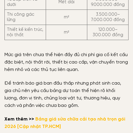
Mét dài
dưới
9.000.000 đồng
Thi công gác
3.500.000–
m²
lửng
7.000.000 đồng
Thiết kế kiến trúc,
120.000–
m²
nội thất
300.000 đồng
Mức giá trên chưa thể hiện đầy đủ chi phí gia cố kết cấu
đặc biệt, nội thất rời, thiết bị cao cấp, vận chuyển trong
hẻm nhỏ và các thủ tục liên quan.
Để tránh báo giá ban đầu thấp nhưng phát sinh cao,
gia chủ nên yêu cầu bảng dự toán thể hiện rõ khối
lượng, đơn vị tính, chủng loại vật tư, thương hiệu, quy
cách và phần việc chưa bao gồm.
Xem thêm >>
Bảng giá sửa chữa cải tạo nhà trọn gói
2026 [Cập nhật TP.HCM]