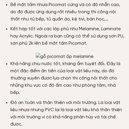
Bề mặt tấm nhựa Picomat cứng và có độ nhẵn cao,
do đó được ứng dụng rất nhiều trong thi công nội
thất như tủ bếp, tủ quần áo, kệ tivi, bàn học,…
Kết hợp tốt với các lớp phủ như Melamine, Laminate
hay Acrylic. Ngoài ra bạn cũng có thể sử dụng sơn PU,
sơn phủ 2k lên bề mặt tấm Picomat.
Khả năng chịu nước tốt, kháng ẩm tuyệt đối. Đây là
một đặc điểm ăn tiền của loại vật liệu này, do đó
thường xuyên được lựa chọn thi công nội thất cho
những khu vực có độ ẩm cao như phòng tắm, nhà
bếp.
Độ an toàn và thân thiện với môi trường. Là loại vật
liệu nhựa nhưng PVC lại là loại vật liệu khá thân thiện
với môi trường vì có khả năng phân hùy và tái chế
được.