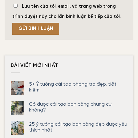
Lưu tên của tôi, email, và trang web trong
trình duyệt này cho lần bình luận kế tiếp của tôi.
BÀI VIẾT MỚI NHẤT
5+ Ý tưởng cải tạo phòng trọ đẹp, tiết
kiệm
Không
có
Có được cải tạo ban công chung cư
bình
luận
không?
ở
5+
Không
Ý
có
25 ý tưởng cải tạo ban công đẹp được yêu
tưởng
bình
cải
luận
thích nhất
tạo
ở
phòng
Có
Không