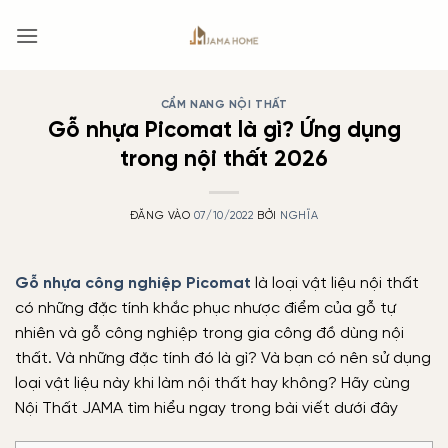
Bỏ
qua
nội
dung
CẨM NANG NỘI THẤT
Gỗ nhựa Picomat là gì? Ứng dụng
trong nội thất 2026
ĐĂNG VÀO
07/10/2022
BỞI
NGHĨA
Gỗ nhựa công nghiệp Picomat
là loại vật liệu nội thất
có những đặc tính khắc phục nhược điểm của gỗ tự
nhiên và gỗ công nghiệp trong gia công đồ dùng nội
thất. Và những đặc tính đó là gì? Và bạn có nên sử dụng
loại vật liệu này khi làm nội thất hay không? Hãy cùng
Nội Thất JAMA tìm hiểu ngay trong bài viết dưới đây