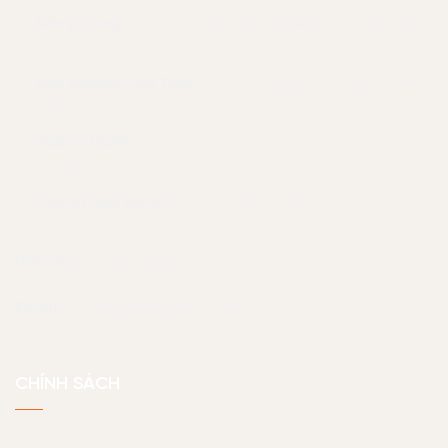
Văn phòng:
Toà nhà Thanh Đa View (số 7 Thanh Đa,
Bình Quới, TP.HCM)
Văn phòng Cần Thơ:
133 Tú Xương, phường An Bình,
thành phố Cần Thơ
Xưởng HCM:
71 Quốc Lộ 13, P. Hiệp Bình Chánh, Tp.
Thủ Đức
Xưởng Quy Nhơn
Tổ 1, Khu vực 8, phường Nhơn Phú,
Quy Nhơn
Hotline:
07 056 23456
Email:
noithatjama@gmail.com
CHÍNH SÁCH
Chính sách bảo hành