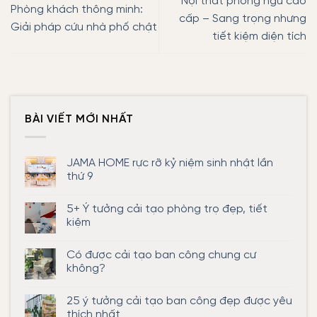
Nội thất phòng ngủ cao
Phòng khách thông minh:
cấp – Sang trọng nhưng
Giải pháp cứu nhà phố chật
tiết kiệm diện tích
BÀI VIẾT MỚI NHẤT
JAMA HOME rực rỡ kỷ niệm sinh nhật lần
thứ 9
Không
có
5+ Ý tưởng cải tạo phòng trọ đẹp, tiết
bình
luận
kiệm
ở
JAMA
Không
HOME
có
Có được cải tạo ban công chung cư
rực
bình
rỡ
luận
không?
kỷ
ở
niệm
5+
Không
sinh
Ý
có
25 ý tưởng cải tạo ban công đẹp được yêu
nhật
tưởng
bình
lần
cải
luận
thích nhất