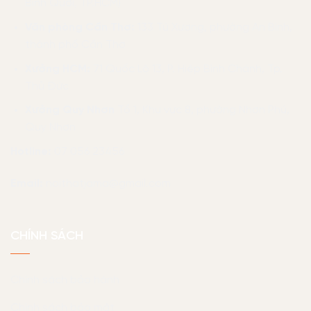
Bình Quới, TP.HCM)
Văn phòng Cần Thơ:
133 Tú Xương, phường An Bình,
thành phố Cần Thơ
Xưởng HCM:
71 Quốc Lộ 13, P. Hiệp Bình Chánh, Tp.
Thủ Đức
Xưởng Quy Nhơn
Tổ 1, Khu vực 8, phường Nhơn Phú,
Quy Nhơn
Hotline:
07 056 23456
Email:
noithatjama@gmail.com
CHÍNH SÁCH
Chính sách bảo hành
Chính sách bảo mật