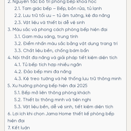
2.
Nguyên tắc bố trí phòng bếp khoa học
2.1.
Tam giác bếp – Bếp, bồn rửa, tủ lạnh
2.2.
Lưu trữ tối ưu – tủ âm tường, kệ đa năng
2.3.
Vật liệu và thiết bị dễ vệ sinh
3.
Màu sắc và phong cách phòng bếp hiện đại
3.1.
Gam màu sáng, trung tính
3.2.
Điểm nhấn màu sắc bằng vật dụng trang trí
3.3.
Chất liệu bền, chống bám bẩn
4.
Nội thất đa năng và giải pháp tiết kiệm diện tích
4.1.
Tủ bếp tích hợp nhiều ngăn
4.2.
Đảo bếp mini đa năng
4.3.
Kệ treo tường và hệ thống lưu trữ thông minh
5.
Xu hướng phòng bếp hiện đại 2025
5.1.
Bếp mở liên thông phòng khách
5.2.
Thiết bị thông minh và tiện nghi
5.3.
Vật liệu bền, dễ vệ sinh, tiết kiệm diện tích
6.
Lợi ích khi chọn Jama Home thiết kế phòng bếp
hiện đại
7.
Kết luận