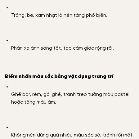
Trắng, be, xám nhạt là nền tảng phổ biến.
Phản xạ ánh sáng tốt, tạo cảm giác rộng rãi.
Điểm nhấn màu sắc bằng vật dụng trang trí
Ghế bar, rèm, gối ghế, tranh treo tường màu pastel
hoặc tông màu ấm.
Không nên dùng quá nhiều màu sặc sỡ, tránh rối mắt.