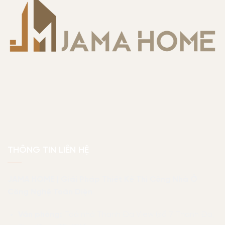
THÔNG TIN LIÊN HỆ
JAMA HOME | Giải Pháp Thiết Kế Thi Công Nhà Ở
Công Nghệ Toàn Diện
Văn phòng:
Toà nhà Thanh Đa View (số 7 Thanh Đa,