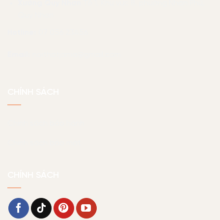
Xưởng Quy Nhơn
Tổ 1, Khu vực 8, phường Nhơn Phú,
Quy Nhơn
Hotline:
07 056 23456
Email:
noithatjama@gmail.com
CHÍNH SÁCH
Chính sách bảo hành
Chính sách bảo mật
CHÍNH SÁCH