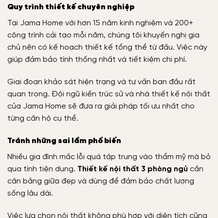
Quy trình thiết kế chuyên nghiệp
Tại Jama Home với hơn 15 năm kinh nghiệm và 200+
công trình cải tạo mỗi năm, chúng tôi khuyến nghị gia
chủ nên có kế hoạch thiết kế tổng thể từ đầu. Việc này
giúp đảm bảo tính thống nhất và tiết kiệm chi phí.
Giai đoạn khảo sát hiện trạng và tư vấn ban đầu rất
quan trọng. Đội ngũ kiến trúc sử và nhà thiết kế nội thất
của Jama Home sẽ đưa ra giải pháp tối ưu nhất cho
từng căn hộ cụ thể.
Tránh những sai lầm phổ biến
Nhiều gia đình mắc lỗi quá tập trung vào thẩm mỹ mà bỏ
qua tính tiện dụng.
Thiết kế nội thất 3 phòng ngủ
cần
cân bằng giữa đẹp và dùng để đảm bảo chất lượng
sống lâu dài.
Việc lựa chọn nội thất không phù hợp với diện tích cũng