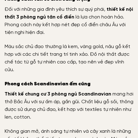
Đối với những gia đình yêu thích sự quý phái,
thiết kế nội
thất 3 phòng ngủ tân cổ điển
là lựa chọn hoàn hảo.
Phong cách này kết hợp nét đẹp cổ điển châu Âu với
tiện nghi hiện đại.
Màu sắc chủ đạo thường là kem, vàng gold, nâu gỗ kết
hợp với các chi tiết trang trí tinh xảo. Đồ nội thất được
chế tác từ gỗ tự nhiên cao cấp, tạo nên vẻ đẹp vĩnh
cửu.
Phong cách Scandinavian ấm cúng
Thiết kế chung cư 3 phòng ngủ Scandinavian
mang hơi
thở Bắc Âu với sự ấm áp, gần gũi. Chất liệu gỗ sồi, thông
được sử dụng chủ đạo, kết hợp với textiles tự nhiên như
len, cotton.
Không gian mở, ánh sáng tự nhiên và cây xanh là những