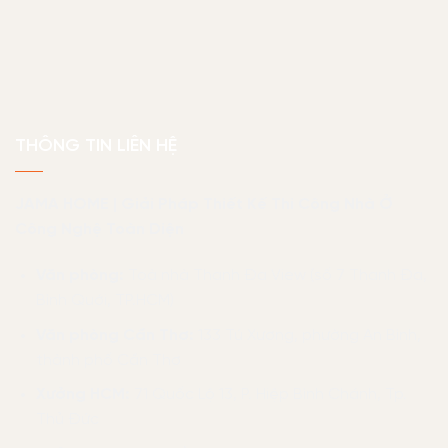
THÔNG TIN LIÊN HỆ
JAMA HOME | Giải Pháp Thiết Kế Thi Công Nhà Ở
Công Nghệ Toàn Diện
Văn phòng:
Toà nhà Thanh Đa View (số 7 Thanh Đa,
Bình Quới, TP.HCM)
Văn phòng Cần Thơ:
133 Tú Xương, phường An Bình,
thành phố Cần Thơ
Xưởng HCM:
71 Quốc Lộ 13, P. Hiệp Bình Chánh, Tp.
Thủ Đức