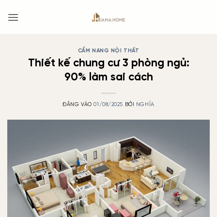
Bỏ
qua
nội
dung
CẨM NANG NỘI THẤT
Thiết kế chung cư 3 phòng ngủ:
90% làm sai cách
ĐĂNG VÀO
01/08/2025
BỞI
NGHĨA