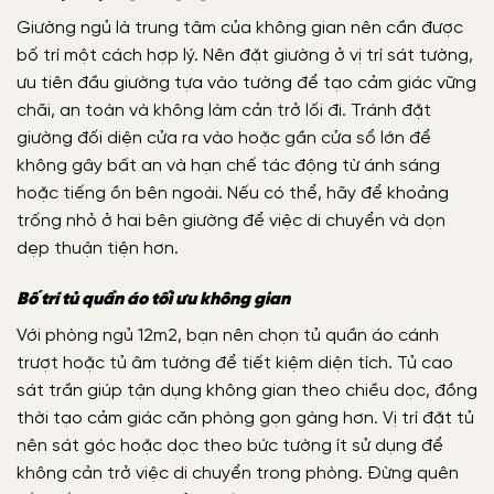
Giường ngủ là trung tâm của không gian nên cần được
bố trí một cách hợp lý. Nên đặt giường ở vị trí sát tường,
ưu tiên đầu giường tựa vào tường để tạo cảm giác vững
chãi, an toàn và không làm cản trở lối đi. Tránh đặt
giường đối diện cửa ra vào hoặc gần cửa sổ lớn để
không gây bất an và hạn chế tác động từ ánh sáng
hoặc tiếng ồn bên ngoài. Nếu có thể, hãy để khoảng
trống nhỏ ở hai bên giường để việc di chuyển và dọn
dẹp thuận tiện hơn.
Bố trí tủ quần áo tối ưu không gian
Với phòng ngủ 12m2, bạn nên chọn tủ quần áo cánh
trượt hoặc tủ âm tường để tiết kiệm diện tích. Tủ cao
sát trần giúp tận dụng không gian theo chiều dọc, đồng
thời tạo cảm giác căn phòng gọn gàng hơn. Vị trí đặt tủ
nên sát góc hoặc dọc theo bức tường ít sử dụng để
không cản trở việc di chuyển trong phòng. Đừng quên