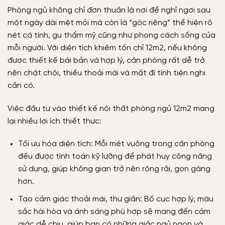
Phòng ngủ không chỉ đơn thuần là nơi để nghỉ ngơi sau
một ngày dài mệt mỏi mà còn là “góc riêng” thể hiện rõ
nét cá tính, gu thẩm mỹ cũng như phong cách sống của
mỗi người. Với diện tích khiêm tốn chỉ 12m2, nếu không
được thiết kế bài bản và hợp lý, căn phòng rất dễ trở
nên chật chội, thiếu thoải mái và mất đi tính tiện nghi
cần có.
Việc đầu tư vào
thiết kế nội thất phòng ngủ 12m2
mang
lại nhiều lợi ích thiết thực:
Tối ưu hóa diện tích: Mỗi mét vuông trong căn phòng
đều được tính toán kỹ lưỡng để phát huy công năng
sử dụng, giúp không gian trở nên rộng rãi, gọn gàng
hơn.
Tạo cảm giác thoải mái, thư giãn: Bố cục hợp lý, màu
sắc hài hòa và ánh sáng phù hợp sẽ mang đến cảm
giác dễ chịu, giúp bạn có những giấc ngủ ngon và