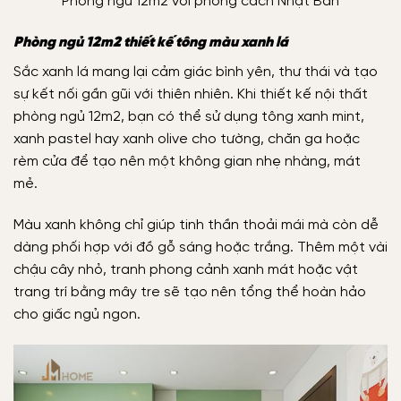
Phòng ngủ 12m2 với phong cách Nhật Bản
Phòng ngủ 12m2 thiết kế tông màu xanh lá
Sắc xanh lá mang lại cảm giác bình yên, thư thái và tạo
sự kết nối gần gũi với thiên nhiên. Khi
thiết kế nội thất
phòng ngủ 12m2
, bạn có thể sử dụng tông xanh mint,
xanh pastel hay xanh olive cho tường, chăn ga hoặc
rèm cửa để tạo nên một không gian nhẹ nhàng, mát
mẻ.
Màu xanh không chỉ giúp tinh thần thoải mái mà còn dễ
dàng phối hợp với đồ gỗ sáng hoặc trắng. Thêm một vài
chậu cây nhỏ, tranh phong cảnh xanh mát hoặc vật
trang trí bằng mây tre sẽ tạo nên tổng thể hoàn hảo
cho giấc ngủ ngon.