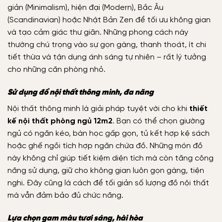
giản (Minimalism), hiện đại (Modern), Bắc Âu
(Scandinavian) hoặc Nhật Bản Zen để tối ưu không gian
và tạo cảm giác thư giãn. Những phong cách này
thường chú trọng vào sự gọn gàng, thanh thoát, ít chi
tiết thừa và tận dụng ánh sáng tự nhiên – rất lý tưởng
cho những căn phòng nhỏ.
Sử dụng đồ nội thất thông minh, đa năng
Nội thất thông minh là giải pháp tuyệt vời cho khi
thiết
kế nội thất phòng ngủ 12m2
. Bạn có thể chọn giường
ngủ có ngăn kéo, bàn học gấp gọn, tủ kết hợp kệ sách
hoặc ghế ngồi tích hợp ngăn chứa đồ. Những món đồ
này không chỉ giúp tiết kiệm diện tích mà còn tăng công
năng sử dụng, giữ cho không gian luôn gọn gàng, tiện
nghi. Đây cũng là cách để tối giản số lượng đồ nội thất
mà vẫn đảm bảo đủ chức năng.
Lựa chọn gam màu tươi sáng, hài hòa