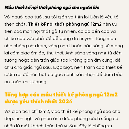
Mẫu thiết kế nội thất phòng ngủ cho người lớn
Với người cao tuổi, sự tối giản và tiện lợi luôn là yếu tố
then chốt.
Thiết kế nội thất phòng ngủ 12m2
nên ưu
tiên các món nội thất gỗ tự nhiên, có độ bền cao và
chiều cao vừa phải để dễ dàng di chuyển.
Tông màu
nhẹ nhàng như kem, vàng nhạt hoặc nâu sáng sẽ mang
lại cảm giác ấm áp, thư thái. Ánh sáng vàng nhẹ từ đèn
tường hoặc đèn trần giúp tạo không gian ấm cúng, dễ
chịu cho giấc ngủ sâu. Đặc biệt, nên tránh các thiết kế
rườm rà, đồ nội thất có góc cạnh sắc nhọn để đảm bảo
an toàn khi sử dụng.
Tổng hợp các mẫu thiết kế phòng ngủ 12m2
được yêu thích nhất 202
6
Với diện tích chỉ 12m2, việc thiết kế phòng ngủ sao cho
đẹp, tiện nghi và phản ánh được phong cách sống cá
nhân là một thách thức thú vị. Sau đây là những xu