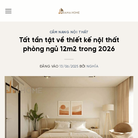
Bỏ
qua
nội
dung
CẨM NANG NỘI THẤT
Tất tần tật về thiết kế nội thất
phòng ngủ 12m2 trong 2026
ĐĂNG VÀO
13/06/2025
BỞI
NGHĨA