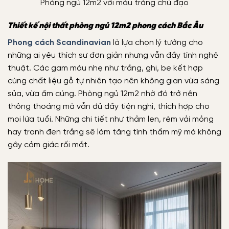
Phòng ngủ 12m2 với màu trắng chủ đạo
Thiết kế nội thất phòng ngủ 12m2 phong cách Bắc Âu
Phong cách Scandinavian
là lựa chọn lý tưởng cho
những ai yêu thích sự đơn giản nhưng vẫn đầy tính nghệ
thuật. Các gam màu nhẹ như trắng, ghi, be kết hợp
cùng chất liệu gỗ tự nhiên tạo nên không gian vừa sáng
sủa, vừa ấm cúng. Phòng ngủ 12m2 nhờ đó trở nên
thông thoáng mà vẫn đủ đầy tiện nghi, thích hợp cho
mọi lứa tuổi. Những chi tiết như thảm len, rèm vải mỏng
hay tranh đen trắng sẽ làm tăng tính thẩm mỹ mà không
gây cảm giác rối mắt.