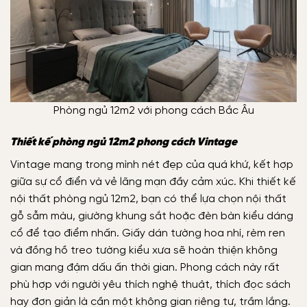
Phòng ngủ 12m2 với phong cách Bắc Âu
Thiết kế phòng ngủ 12m2 phong cách Vintage
Vintage mang trong mình nét đẹp của quá khứ, kết hợp
giữa sự cổ điển và vẻ lãng mạn đầy cảm xúc. Khi
thiết kế
nội thất phòng ngủ 12m2
, bạn có thể lựa chọn nội thất
gỗ sẫm màu, giường khung sắt hoặc đèn bàn kiểu dáng
cổ để tạo điểm nhấn. Giấy dán tường hoa nhí, rèm ren
và đồng hồ treo tường kiểu xưa sẽ hoàn thiện không
gian mang đậm dấu ấn thời gian. Phong cách này rất
phù hợp với người yêu thích nghệ thuật, thích đọc sách
hay đơn giản là cần một không gian riêng tư, trầm lắng.