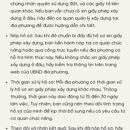
chứng nhận quyền sử dụng đất, và các giấy tờ liên
quan khác. Nếu bạn vẫn chưa rõ xin giấy phép xây
dựng ở đâu, hãy đến cơ quan quản lý xây dựng tại
địa phương để được hướng dẫn chi tiết.
Nộp hồ sơ: Sau khi đã chuẩn bị đầy đủ hồ sơ xin giấy
phép xây dựng, bạn tiến hành nộp tại cơ quan chức
năng hoặc qua cổng trực tuyến nếu địa phương có
hỗ trợ hình thức này. Nếu không chắc xin giấy phép
xây dựng ở đâu, hãy kiểm tra thông tin trên trang
web của UBND địa phương.
Thời gian xử lý hồ sơ: Mỗi địa phương có thời gian xử
lý hồ sơ xin giấy phép xây dựng khác nhau. Thông
thường, thời gian này dao động từ 15 đến 30 ngày
làm việc. Tuy nhiên, bạn cũng nên theo dõi tình trạng
hồ sơ của mình để kịp thời bổ sung nếu có yêu cầu từ
cơ quan chức năng.
Theo dõi và nhận kết quả: Sau khi đã nộp hồ sơ, hãy