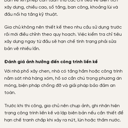
Bản vẽ xin phép cần tuân thủ các chỉ tiêu về diện tích
xây dựng, chiều cao, số tầng, ban công, khoảng lùi và
đấu nối hạ tầng kỹ thuật.
Gia chủ không nên thiết kế theo nhu cầu sử dụng trước
rồi mới điều chỉnh theo quy hoạch. Việc kiểm tra chỉ tiêu
xây dựng ngay từ đầu sẽ hạn chế tình trạng phải sửa
bản vẽ nhiều lần.
Đánh giá ảnh hưởng đến công trình liền kề
Với nhà phố xây chen, nhà có tầng hầm hoặc công trình
nằm sát nhà hàng xóm, hồ sơ cần chú trọng phương án
móng, biện pháp chống đỡ và giải pháp bảo đảm an
toàn.
Trước khi thi công, gia chủ nên chụp ảnh, ghi nhận hiện
trạng công trình liền kề và lập biên bản nếu cần thiết để
hạn chế tranh chấp khi xảy ra nứt, lún hoặc thấm nước.