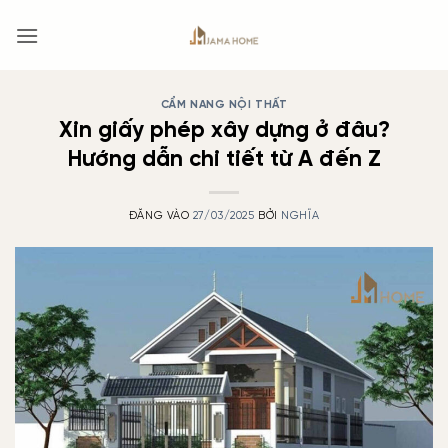
Bỏ
qua
nội
dung
CẨM NANG NỘI THẤT
Xin giấy phép xây dựng ở đâu?
Hướng dẫn chi tiết từ A đến Z
ĐĂNG VÀO
27/03/2025
BỞI
NGHĨA