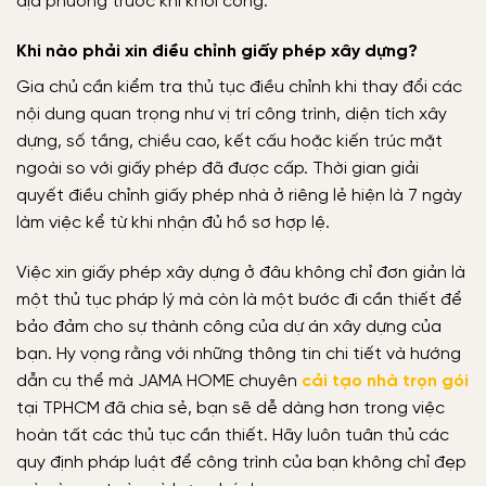
địa phương trước khi khởi công.
Khi nào phải xin điều chỉnh giấy phép xây dựng?
Gia chủ cần kiểm tra thủ tục điều chỉnh khi thay đổi các
nội dung quan trọng như vị trí công trình, diện tích xây
dựng, số tầng, chiều cao, kết cấu hoặc kiến trúc mặt
ngoài so với giấy phép đã được cấp. Thời gian giải
quyết điều chỉnh giấy phép nhà ở riêng lẻ hiện là 7 ngày
làm việc kể từ khi nhận đủ hồ sơ hợp lệ.
Việc xin giấy phép xây dựng ở đâu không chỉ đơn giản là
một thủ tục pháp lý mà còn là một bước đi cần thiết để
bảo đảm cho sự thành công của dự án xây dựng của
bạn. Hy vọng rằng với những thông tin chi tiết và hướng
dẫn cụ thể mà JAMA HOME chuyên
cải tạo nhà trọn gói
tại TPHCM đã chia sẻ, bạn sẽ dễ dàng hơn trong việc
hoàn tất các thủ tục cần thiết. Hãy luôn tuân thủ các
quy định pháp luật để công trình của bạn không chỉ đẹp