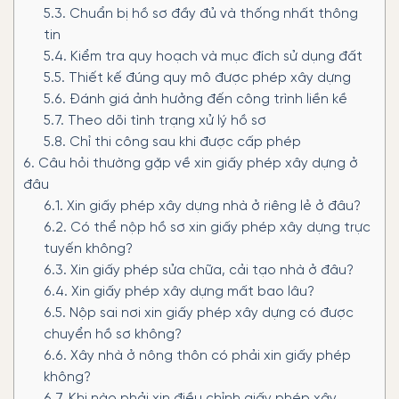
5.3.
Chuẩn bị hồ sơ đầy đủ và thống nhất thông
tin
5.4.
Kiểm tra quy hoạch và mục đích sử dụng đất
5.5.
Thiết kế đúng quy mô được phép xây dựng
5.6.
Đánh giá ảnh hưởng đến công trình liền kề
5.7.
Theo dõi tình trạng xử lý hồ sơ
5.8.
Chỉ thi công sau khi được cấp phép
6.
Câu hỏi thường gặp về xin giấy phép xây dựng ở
đâu
6.1.
Xin giấy phép xây dựng nhà ở riêng lẻ ở đâu?
6.2.
Có thể nộp hồ sơ xin giấy phép xây dựng trực
tuyến không?
6.3.
Xin giấy phép sửa chữa, cải tạo nhà ở đâu?
6.4.
Xin giấy phép xây dựng mất bao lâu?
6.5.
Nộp sai nơi xin giấy phép xây dựng có được
chuyển hồ sơ không?
6.6.
Xây nhà ở nông thôn có phải xin giấy phép
không?