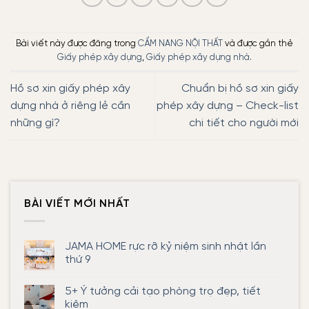
Bài viết này được đăng trong
CẨM NANG NỘI THẤT
và được gắn thẻ
Giấy phép xây dựng
,
Giấy phép xây dựng nhà
.
Hồ sơ xin giấy phép xây
Chuẩn bị hồ sơ xin giấy
dựng nhà ở riêng lẻ cần
phép xây dựng – Check-list
những gì?
chi tiết cho người mới
BÀI VIẾT MỚI NHẤT
JAMA HOME rực rỡ kỷ niệm sinh nhật lần
thứ 9
Không
có
5+ Ý tưởng cải tạo phòng trọ đẹp, tiết
bình
luận
kiệm
ở