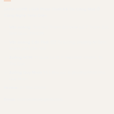
JAMA HOME | Giải Pháp Thiết Kế Thi Công Nhà Ở
Công Nghệ Toàn Diện
Văn phòng:
Toà nhà Thanh Đa View (số 7 Thanh Đa,
Bình Quới, TP.HCM)
Văn phòng Cần Thơ:
133 Tú Xương, phường An Bình,
thành phố Cần Thơ
Xưởng HCM:
71 Quốc Lộ 13, P. Hiệp Bình Chánh, Tp.
Thủ Đức
Xưởng Quy Nhơn
Tổ 1, Khu vực 8, phường Nhơn Phú,
Quy Nhơn
Hotline:
07 056 23456
Email:
noithatjama@gmail.com