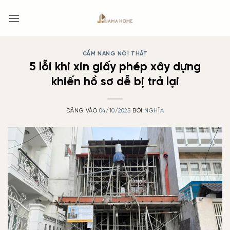
Bỏ
qua
nội
dung
CẨM NANG NỘI THẤT
5 lỗi khi xin giấy phép xây dựng
khiến hồ sơ dễ bị trả lại
ĐĂNG VÀO
04/10/2025
BỞI
NGHĨA