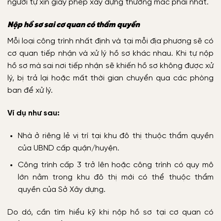
người tự xin giấy phép xây dựng thường mắc phải nhất.
Nộp hồ sơ sai cơ quan có thẩm quyền
Mỗi loại công trình nhất định và tại mỗi địa phương sẽ có
cơ quan tiếp nhận và xử lý hồ sơ khác nhau. Khi tự nộp
hồ sơ mà sai nơi tiếp nhận sẽ khiến hồ sơ không được xử
lý, bị trả lại hoặc mất thời gian chuyển qua các phòng
ban để xử lý.
Ví dụ như sau:
Nhà ở riêng lẻ vị trí tại khu đô thị thuộc thẩm quyền
của UBND cấp quận/huyện.
Công trình cấp 3 trở lên hoặc công trình có quy mô
lớn nằm trong khu đô thị mới có thể thuộc thẩm
quyền của Sở Xây dựng.
Do dó, cần tìm hiểu kỹ khi nộp hồ sơ tại cơ quan có