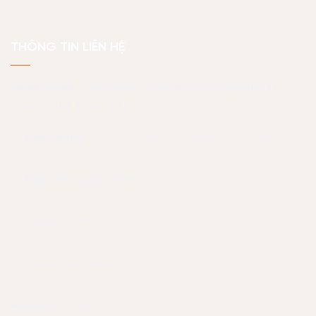
THÔNG TIN LIÊN HỆ
JAMA HOME | Giải Pháp Thiết Kế Thi Công Nhà Ở
Công Nghệ Toàn Diện
Văn phòng:
Toà nhà Thanh Đa View (số 7 Thanh Đa,
Bình Quới, TP.HCM)
Văn phòng Cần Thơ:
133 Tú Xương, phường An Bình,
thành phố Cần Thơ
Xưởng HCM:
71 Quốc Lộ 13, P. Hiệp Bình Chánh, Tp.
Thủ Đức
Xưởng Quy Nhơn
Tổ 1, Khu vực 8, phường Nhơn Phú,
Quy Nhơn
Hotline:
07 056 23456