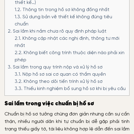
thiết kế…)
1.2.
Thông tin trong hồ sơ không đồng nhất
1.3.
Sử dụng bản vẽ thiết kế không đúng tiêu
chuẩn
2.
Sai lầm khi nắm chưa rõ quy định pháp luật
2.1.
Không cập nhật các nghị định, thông tư mới
nhất
2.2.
Không biết công trình thuộc diện nào phải xin
phép
3.
Sai lầm trong quy trình nộp và xử lý hồ sơ
3.1.
Nộp hồ sơ sai cơ quan có thẩm quyền
3.2.
Không theo dõi tiến trình xử lý hồ sơ
3.3.
Thiếu kinh nghiệm bổ sung hồ sơ khi bị yêu cầu
Sai lầm trong việc chuẩn bị hồ sơ
Chuẩn bị hồ sơ tưởng chừng đơn giản nhưng cần sự cẩn
thận, nhiều người dân khi tự chuẩn bị dễ gặp phải tinh
trạng thiếu giấy tờ, tài liệu không hợp lệ dẫn đến sai lầm