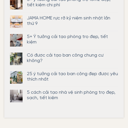
tiết kiệm chi phí
Không
có
JAMA HOME rực rỡ kỷ niệm sinh nhật lần
bình
luận
thứ 9
ở
5+
Không
ý
có
5+ Ý tưởng cải tạo phòng trọ đẹp, tiết
tưởng
bình
cải
luận
kiệm
tạo
ở
phòng
JAMA
Không
trọ
HOME
có
Có được cải tạo ban công chung cư
15m2
rực
bình
đẹp,
rỡ
luận
không?
tiết
kỷ
ở
kiệm
niệm
5+
Không
chi
sinh
Ý
có
25 ý tưởng cải tạo ban công đẹp được yêu
phí
nhật
tưởng
bình
lần
cải
luận
thích nhất
thứ
tạo
ở
9
phòng
Có
Không
trọ
được
có
5 cách cải tạo nhà vệ sinh phòng trọ đẹp,
đẹp,
cải
bình
tiết
tạo
luận
sạch, tiết kiệm
kiệm
ban
ở
công
25
Không
chung
ý
có
cư
tưởng
bình
không?
cải
luận
tạo
ở
ban
5
công
cách