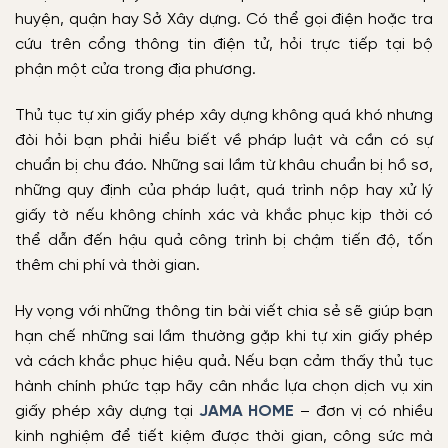
huyện, quận hay Sở Xây dựng. Có thể gọi điện hoặc tra
cứu trên cổng thông tin điện tử, hỏi trực tiếp tại bộ
phận một cửa trong địa phương.
Thủ tục tự xin giấy phép xây dựng không quá khó nhưng
đòi hỏi bạn phải hiểu biết về pháp luật và cần có sự
chuẩn bị chu đáo. Những sai lầm từ khâu chuẩn bị hồ sơ,
những quy định của pháp luật, quá trình nộp hay xử lý
giấy tờ nếu không chính xác và khắc phục kịp thời có
thể dẫn đến hậu quả công trình bị chậm tiến độ, tốn
thêm chi phí và thời gian.
Hy vọng với những thông tin bài viết chia sẻ sẽ giúp bạn
hạn chế những sai lầm thường gặp khi tự xin giấy phép
và cách khắc phục hiệu quả. Nếu bạn cảm thấy thủ tục
hành chính phức tạp hãy cân nhắc lựa chọn dịch vụ xin
giấy phép xây dựng tại
JAMA HOME
– đơn vị có nhiều
kinh nghiệm để tiết kiệm được thời gian, công sức mà