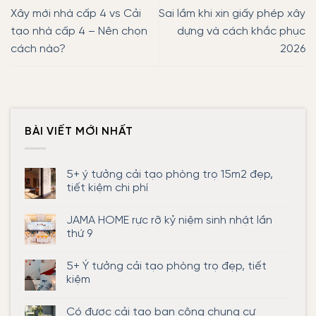
Xây mới nhà cấp 4 vs Cải
Sai lầm khi xin giấy phép xây
tạo nhà cấp 4 – Nên chọn
dựng và cách khắc phục
cách nào?
2026
BÀI VIẾT MỚI NHẤT
5+ ý tưởng cải tạo phòng trọ 15m2 đẹp,
tiết kiệm chi phí
Không
có
JAMA HOME rực rỡ kỷ niệm sinh nhật lần
bình
luận
thứ 9
ở
5+
Không
ý
có
5+ Ý tưởng cải tạo phòng trọ đẹp, tiết
tưởng
bình
cải
luận
kiệm
tạo
ở
phòng
JAMA
Không
trọ
HOME
có
Có được cải tạo ban công chung cư
15m2
rực
bình