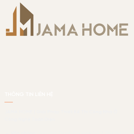
THÔNG TIN LIÊN HỆ
JAMA HOME | Giải Pháp Thiết Kế Thi Công Nhà Ở
Công Nghệ Toàn Diện
Văn phòng:
Toà nhà Thanh Đa View (số 7 Thanh Đa,