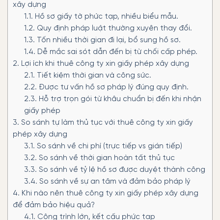
xây dựng
1.1.
Hồ sơ giấy tờ phức tạp, nhiều biểu mẫu.
1.2.
Quy định pháp luật thường xuyên thay đổi.
1.3.
Tốn nhiều thời gian đi lại, bổ sung hồ sơ.
1.4.
Dễ mắc sai sót dẫn đến bị từ chối cấp phép.
2.
Lợi ích khi thuê công ty xin giấy phép xây dựng
2.1.
Tiết kiệm thời gian và công sức.
2.2.
Được tư vấn hồ sơ pháp lý đúng quy định.
2.3.
Hỗ trợ trọn gói từ khâu chuẩn bị đến khi nhận
giấy phép
3.
So sánh tự làm thủ tục với thuê công ty xin giấy
phép xây dựng
3.1.
So sánh về chi phí (trực tiếp vs gián tiếp)
3.2.
So sánh về thời gian hoàn tất thủ tục
3.3.
So sánh về tỷ lệ hồ sơ được duyệt thành công
3.4.
So sánh về sự an tâm và đảm bảo pháp lý
4.
Khi nào nên thuê công ty xin giấy phép xây dựng
để đảm bảo hiệu quả?
4.1.
Công trình lớn, kết cấu phức tạp