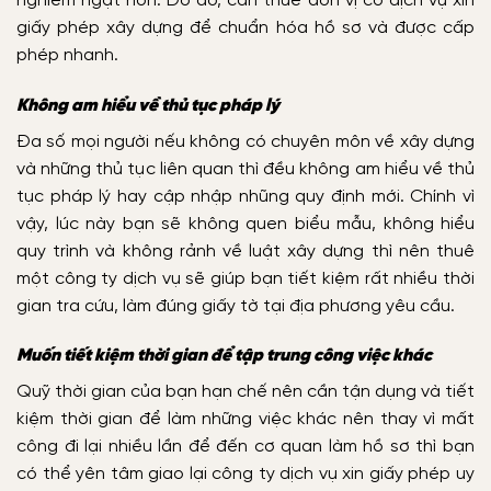
nghiêm ngặt hơn. Do đó, cần thuê đơn vị có dịch vụ xin
giấy phép xây dựng để chuẩn hóa hồ sơ và được cấp
phép nhanh.
Không am hiểu về thủ tục pháp lý
Đa số mọi người nếu không có chuyên môn về xây dựng
và những thủ tục liên quan thì đều không am hiểu về thủ
tục pháp lý hay cập nhập nhũng quy định mới. Chính vì
vậy, lúc này bạn sẽ không quen biểu mẫu, không hiểu
quy trình và không rảnh về luật xây dựng thì nên thuê
một công ty dịch vụ sẽ giúp bạn tiết kiệm rất nhiều thời
gian tra cứu, làm đúng giấy tờ tại địa phương yêu cầu.
Muốn tiết kiệm thời gian để tập trung công việc khác
Quỹ thời gian của bạn hạn chế nên cần tận dụng và tiết
kiệm thời gian để làm những việc khác nên thay vì mất
công đi lại nhiều lần để đến cơ quan làm hồ sơ thì bạn
có thể yên tâm giao lại công ty dịch vụ xin giấy phép uy