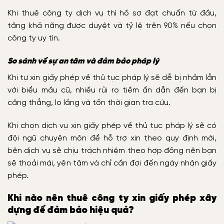
Khi thuê công ty dịch vụ thì hồ sơ đạt chuẩn từ đầu,
tăng khả năng được duyệt và tỷ lệ trên 90% nếu chọn
công ty uy tín.
So sánh về sự an tâm và đảm bảo pháp lý
Khi tự xin giấy phép về thủ tục pháp lý sẽ dễ bị nhầm lẫn
với biểu mầu cũ, nhiều rủi ro tiềm ẩn dẫn đến bạn bị
căng thẳng, lo lắng và tốn thời gian tra cứu.
Khi chọn dịch vụ xin giấy phép về thủ tục pháp lý sẽ có
đội ngũ chuyên môn để hỗ trợ xin theo quy định mới,
bên dịch vụ sẽ chịu trách nhiệm theo hợp đồng nên bạn
sẽ thoải mái, yên tâm và chỉ cần đợi đến ngày nhận giấy
phép.
Khi nào nên thuê công ty xin giấy phép xây
dựng để đảm bảo hiệu quả?