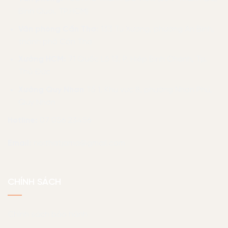
Bình Quới, TP.HCM)
Văn phòng Cần Thơ:
133 Tú Xương, phường An Bình,
thành phố Cần Thơ
Xưởng HCM:
71 Quốc Lộ 13, P. Hiệp Bình Chánh, Tp.
Thủ Đức
Xưởng Quy Nhơn
Tổ 1, Khu vực 8, phường Nhơn Phú,
Quy Nhơn
Hotline:
07 056 23456
Email:
noithatjama@gmail.com
CHÍNH SÁCH
Chính sách bảo hành