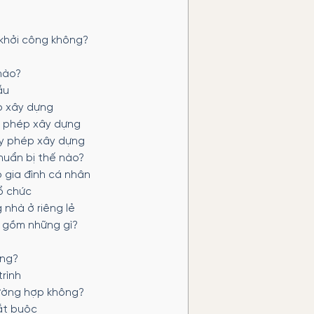
 khởi công không?
nào?
ẫu
p xây dựng
ấy phép xây dựng
iấy phép xây dựng
huẩn bị thế nào?
ộ gia đình cá nhân
ổ chức
 nhà ở riêng lẻ
o gồm những gì?
ựng?
trình
rường hợp không?
ắt buộc