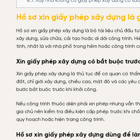
8.7.
Xây nhà không có giấy phép xây dựng có sa
Hồ sơ xin giấy phép xây dựng là 
Hồ sơ xin giấy phép xây dựng là bộ tài liệu chủ đầu
xây dựng, sửa chữa, cải tạo hoặc di dời công trình. 
tính, nhất là với nhà phố trong hẻm hoặc công trình 
Xin giấy phép xây dựng có bắt buộc trướ
Xin giấy phép xây dựng là thủ tục để cơ quan có thẩ
đất, chỉ giới xây dựng, chiều cao, mật độ và các yêu c
bước bắt buộc trước khi khởi công.
Nếu công trình thuộc diện phải xin phép nhưng vẫn th
gia chủ nên kiểm tra điều kiện cấp phép trước khi ch
quy hoạch hoặc hiện trạng công trình.
Hồ sơ xin giấy phép xây dựng dùng để là