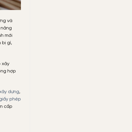
tiết
kiệm
ựng và
, nâng
nh mới
bị gì,
p xây
ường hợp
 xây dựng
,
 giấy phép
an cấp