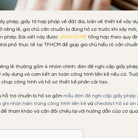
ấy phép, giấy tờ hợp pháp về đất đai, bản vẽ thiết kế xây d
à ở riêng lẻ, gia chủ cần chuẩn bị đúng hồ sơ trước khi xây mới
in phép. Bài viết này được
JAMA HOME
tổng hợp theo quy đị
hà phố thực tế tại TP.HCM để giúp gia chủ hiểu rõ cần chuẩn 
riêng lẻ thường gồm 4 nhóm chính: đơn đề nghị cấp giấy phé
ế xây dựng và cam kết an toàn công trình liền kề nếu có. Tr
chụp công trình và hồ sơ thiết kế phần cải tạo.
u hỗ trợ chuẩn bị hồ sơ gồm
mẫu đơn đề nghị cấp giấy phép
ghi nhận hiện trạng công trình liền kề
và
checklist hồ sơ xin
để tham khảo và cần đối chiếu lại với hướng dẫn của cơ qu