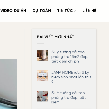
VIDEO DỰ ÁN
DỰ TOÁN
TIN TỨC
LIÊN HỆ
BÀI VIẾT MỚI NHẤT
5+ ý tưởng cải tạo
phòng trọ 15m2 đẹp,
tiết kiệm chi phí
Không
có
JAMA HOME rực rỡ kỷ
bình
luận
niệm sinh nhật lần thứ
ở
9
5+
ý
Không
tưởng
có
cải
5+ Ý tưởng cải tạo
bình
tạo
luận
phòng trọ đẹp, tiết
phòng
ở
trọ
kiệm
JAMA
15m2
HOME
đẹp,
Không
rực