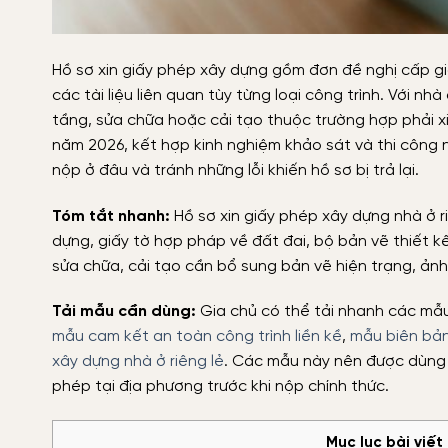
Hồ sơ xin giấy phép xây dựng gồm đơn đề nghị cấp gi
các tài liệu liên quan tùy từng loại công trình. Với nh
tầng, sửa chữa hoặc cải tạo thuộc trường hợp phải x
năm 2026, kết hợp kinh nghiệm khảo sát và thi công n
nộp ở đâu và tránh những lỗi khiến hồ sơ bị trả lại.
Tóm tắt nhanh:
Hồ sơ xin giấy phép xây dựng nhà ở 
dựng, giấy tờ hợp pháp về đất đai, bộ bản vẽ thiết k
sửa chữa, cải tạo cần bổ sung bản vẽ hiện trạng, ảnh 
Tải mẫu cần dùng:
Gia chủ có thể tải nhanh các mẫ
mẫu cam kết an toàn công trình liền kề
,
mẫu biên bản 
xây dựng nhà ở riêng lẻ
. Các mẫu này nên được dùng 
phép tại địa phương trước khi nộp chính thức.
Mục lục bài viết