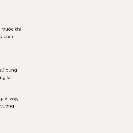
 trước khi
eo cảm
 sử dụng
ng là
. Vì vậy,
o vướng