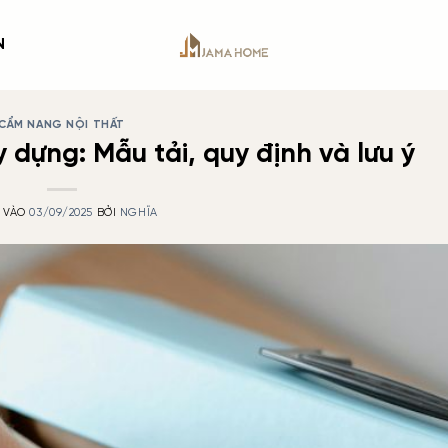
N
CẨM NANG NỘI THẤT
 dựng: Mẫu tải, quy định và lưu ý
 VÀO
03/09/2025
BỞI
NGHĨA