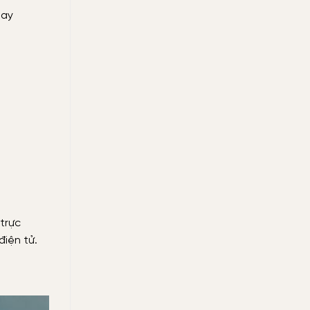
hay
trực
điện tử.