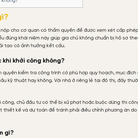
o không?
gì?
 tư nộp cho cơ quan có thẩm quyền để được xem xét cấp phép
Hiểu đúng khái niệm này giúp gia chủ không chuẩn bị hồ sơ th
cải tạo có ảnh hưởng kết cấu.
c khi khởi công không?
m quyền kiểm tra công trình có phù hợp quy hoạch, mục đích
ầu kỹ thuật hay không. Với nhà ở riêng lẻ tại đô thị, đây thườ
i công, chủ đầu tư có thể bị xử phạt hoặc buộc dừng thi công
ốt thiết kế và dự toán để tránh phải điều chỉnh phương án d
m gì?