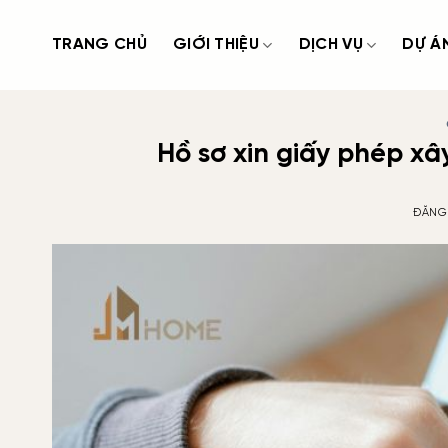
Bỏ
qua
TRANG CHỦ
GIỚI THIỆU
DỊCH VỤ
DỰ Á
nội
dung
Hồ sơ xin giấy phép xây
ĐĂNG