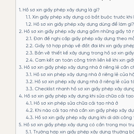
1.
Hồ sơ xin giấy phép xây dựng là gì?
1.1.
Xin giấy phép xây dựng có bắt buộc trước khi
1.2.
Hồ sơ xin giấy phép xây dựng dùng để làm gì?
2.
Hồ sơ xin giấy phép xây dựng gồm những giấy tờ 
2.1.
Đơn đề nghị cấp giấy phép xây dựng theo m
2.2.
Giấy tờ hợp pháp về đất đai khi xin giấy phé
2.3.
Bản vẽ thiết kế xây dựng trong hồ sơ xin gi
2.4.
Cam kết an toàn công trình liền kề khi xin g
3.
Hồ sơ xin giấy phép xây dựng nhà ở riêng lẻ cần c
3.1.
Hồ sơ xin phép xây dựng nhà ở riêng lẻ của h
3.2.
Hồ sơ xin phép xây dựng nhà ở riêng lẻ của t
3.3.
Checklist nhanh hồ sơ xin giấy phép xây dựng
4.
Hồ sơ xin giấy phép xây dựng khi sửa chữa cải tạ
4.1.
Hồ sơ xin phép sửa chữa cải tạo nhà ở
4.2.
Khi nào cải tạo nhà cần xin giấy phép xây d
4.3.
Hồ sơ xin giấy phép xây dựng khi di dời công 
5.
Hồ sơ xin giấy phép xây dựng có cần trong mọi t
5.1.
Trường hợp xin giấy phép xây dựng thường b