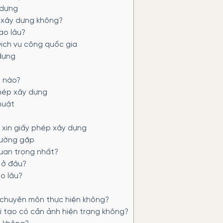
 dựng
p xây dựng không?
ao lâu?
ịch vụ công quốc gia
dựng
i nào?
phép xây dựng
huật
 xin giấy phép xây dựng
hường gặp
uan trọng nhất?
 ở đâu?
o lâu?
 chuyên môn thực hiện không?
i tạo có cần ảnh hiện trạng không?