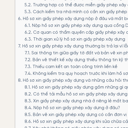
5.2.
Trường hợp có thể được miễn giấy phép xây
5.3.
Cách kiểm tra nhà mình có cần xin giấy phé
6.
Hồ sơ xin giấy phép xây dựng nộp ở đâu và mất b
6.1.
Nộp hồ sơ xin giấy phép xây dựng qua cổng D
6.2.
Cơ quan có thẩm quyền cấp giấy phép xây 
6.3.
Thời gian xử lý hồ sơ xin giấy phép xây dựng
7.
Hồ sơ xin giấy phép xây dựng thường bị trả lại vì lỗ
7.1.
Sai thông tin giữa giấy tờ đất và bản vẽ xin 
7.2.
Bản vẽ thiết kế xây dựng thiếu thông tin kỹ t
7.3.
Thiếu cam kết an toàn công trình liền kề
7.4.
Không kiểm tra quy hoạch trước khi làm hồ sơ
8.
Hồ sơ xin giấy phép xây dựng và những câu hỏi t
8.1.
Hồ sơ xin giấy phép xây dựng gồm những gì q
8.2.
Có thể tải mẫu hồ sơ xin giấy phép xây dựng
8.3.
Xin giấy phép xây dựng nhà ở riêng lẻ mất ba
8.4.
Nộp hồ sơ xin giấy phép xây dựng ở đâu?
8.5.
Bản vẽ xin giấy phép xây dựng có cần đơn vị
8.6.
Hồ sơ xin giấy phép xây dựng khi sửa chữa cả